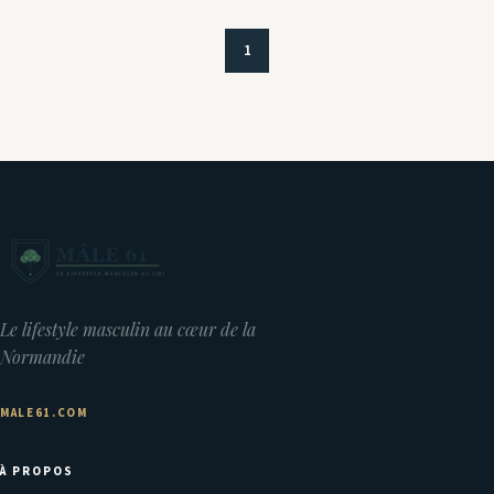
1
Le lifestyle masculin au cœur de la
Normandie
MALE61.COM
À PROPOS