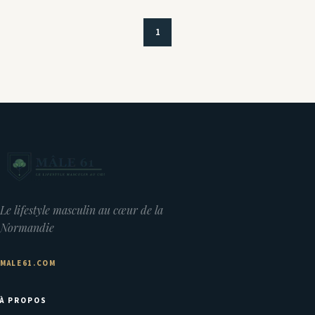
1
Le lifestyle masculin au cœur de la
Normandie
MALE61.COM
À PROPOS