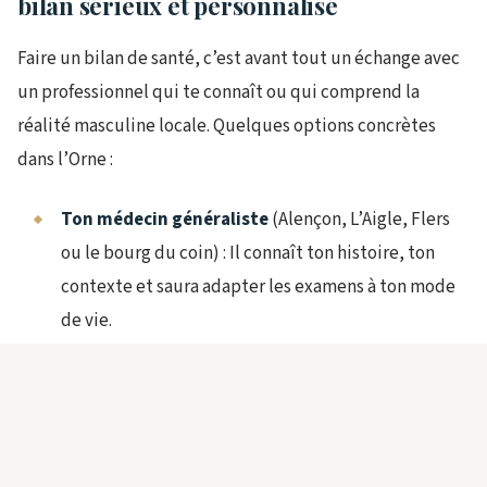
bilan sérieux et personnalisé
Faire un bilan de santé, c’est avant tout un échange avec
un professionnel qui te connaît ou qui comprend la
réalité masculine locale. Quelques options concrètes
dans l’Orne :
Ton médecin généraliste
(Alençon, L’Aigle, Flers
ou le bourg du coin) : Il connaît ton histoire, ton
contexte et saura adapter les examens à ton mode
de vie.
Les centres d’examens de santé
de l’Assurance
Maladie, présents à Alençon et Flers, proposent des
bilans gratuits ou remboursés. Idéal si tu veux un
panorama rapide et sans frais cachés.