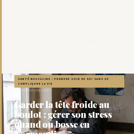
Accueil
›
Santé masculine : prendre soin de soi sans se compliquer la vie
›
Garder la tête froide au boulot : gérer son stress quand on bosse en
Normandie
SANTÉ MASCULINE : PRENDRE SOIN DE SOI SANS SE
COMPLIQUER LA VIE
17 0000000006 2026
7
Garder la tête froide au
boulot : gérer son stress
quand on bosse en
Normandie