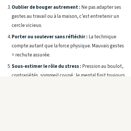
Oublier de bouger autrement :
Ne pas adapter ses
gestes au travail ou à la maison, c’est entretenir un
cercle vicieux.
Porter ou soulever sans réfléchir :
La technique
compte autant que la force physique. Mauvais gestes
= rechute assurée.
Sous-estimer le rôle du stress :
Pression au boulot,
contrariétés, sommeil coupé : le mental finit toujours
par se répercuter sur le dorsal.
Bouger mieux au quotidien : adapter ses
gestes à la vie ornaise