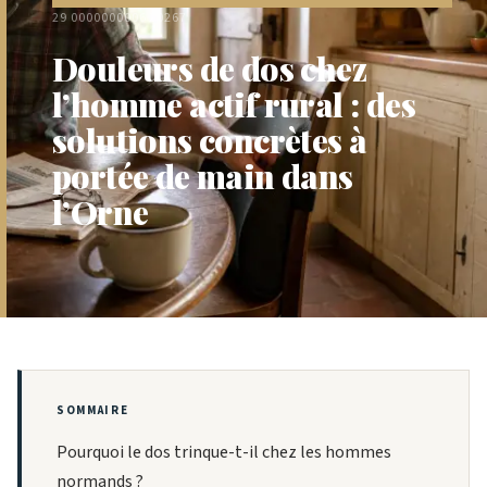
29 0000000006 2026
7
Douleurs de dos chez
l’homme actif rural : des
solutions concrètes à
portée de main dans
l’Orne
SOMMAIRE
Pourquoi le dos trinque-t-il chez les hommes
normands ?