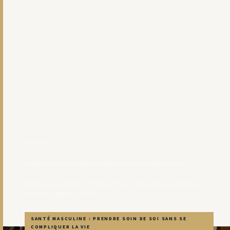
Accueil
›
Santé masculine : prendre soin de soi sans se compliquer la vie
›
Douleurs de dos chez l’homme actif rural : des solutions concrètes à
portée de main dans l’Orne
SANTÉ MASCULINE : PRENDRE SOIN DE SOI SANS SE
COMPLIQUER LA VIE